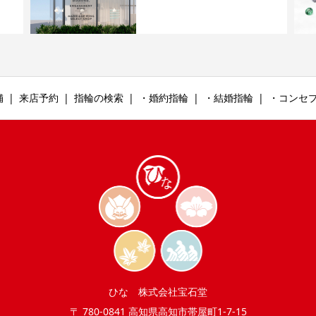
舗
来店予約
指輪の検索
・婚約指輪
・結婚指輪
・コンセ
ひな 株式会社宝石堂
〒 780-0841 高知県高知市帯屋町1-7-15