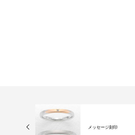
神戸三ノ宮 ひな
メッセージ刻印
始