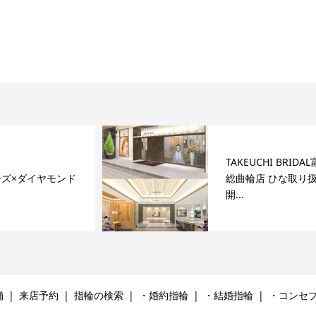
TAKEUCHI BRIDAL富山・
ド
総曲輪店 ひな取り扱い
開...
舗
来店予約
指輪の検索
・婚約指輪
・結婚指輪
・コンセ