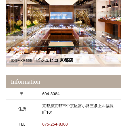
ビジュピコ 京都店
京都府-京都市
Information
〒
604-8084
京都府京都市中京区富小路三条上ル福長
住所
町101
TEL
075-254-8300